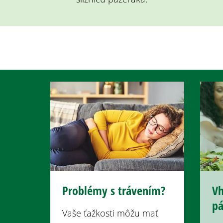
Problémy s trávením?
Vh
pá
Vaše ťažkosti môžu mať