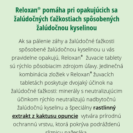
Reloxan® pomáha pri opakujúcich sa
žalúdočných ťažkostiach spôsobených
žalúdočnou kyselinou
Ak sa pálenie záhy a žalúdočné ťažkosti
spôsobené žalúdočnou kyselinou
u vás
®
pravidelne opakujú,
Reloxan
ž
uvacie tablety
sú rýchlo pôsobiacim zdrojom úľavy. Jedinečná
®
kombinácia zložiek v R
eloxan
žuvacích
tabletách
poskytuje dvojaký účinok na
žalúdočné ťažkosti: minerály s neutralizujúcim
účinkom
rýchlo neutralizujú nadbytočnú
žalúdočnú kyselinu a špeciálny
rastlinný
extrakt z
kaktusu opuncie
vytvára prírodnú
ochrannú vrstvu, ktorá pokrýva podráždenú
sliznicu pažeráka.