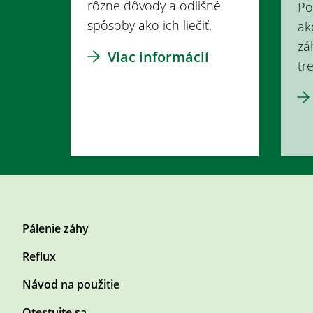
rôzne dôvody a odlišné
Po
spôsoby ako ich liečiť.
ak
zá
Viac informácií
tr
F
Pálenie záhy
o
Reflux
o
t
Návod na použitie
e
r
F
Otestujte sa