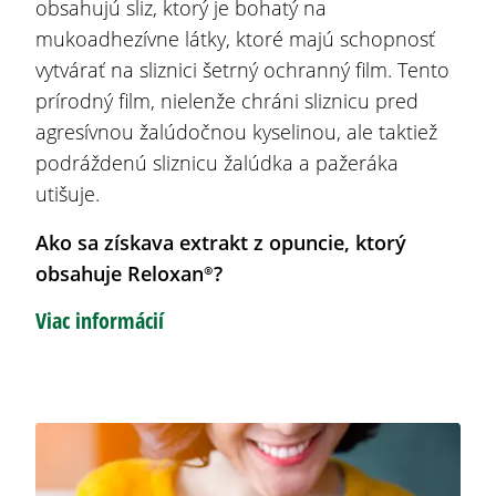
obsahujú sliz, ktorý je bohatý na
mukoadhezívne látky, ktoré majú schopnosť
vytvárať na sliznici šetrný ochranný film. Tento
prírodný film, nielenže chráni sliznicu pred
agresívnou žalúdočnou kyselinou, ale taktiež
podráždenú sliznicu žalúdka a pažeráka
utišuje.
Ako sa získava extrakt z opuncie, ktorý
obsahuje Reloxan®
?
Viac informácií