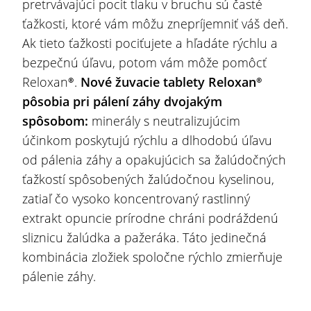
pretrvávajúci pocit tlaku v bruchu sú časté
ťažkosti, ktoré vám môžu znepríjemniť váš deň.
Ak tieto ťažkosti pociťujete a hľadáte rýchlu a
bezpečnú úľavu, potom vám môže pomôcť
Reloxan®.
Nové žuvacie tablety Reloxan®
pôsobia pri pálení záhy dvojakým
spôsobom:
minerály s neutralizujúcim
účinkom poskytujú rýchlu a dlhodobú úľavu
od pálenia záhy a opakujúcich sa žalúdočných
ťažkostí spôsobených žalúdočnou kyselinou,
zatiaľ čo vysoko koncentrovaný rastlinný
extrakt opuncie
prírodne chráni podráždenú
sliznicu žalúdka a pažeráka. Táto jedinečná
kombinácia zložiek spoločne rýchlo zmierňuje
pálenie záhy.