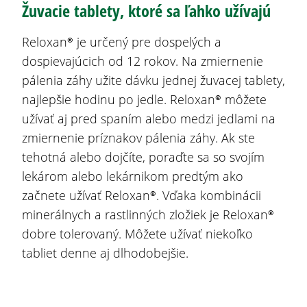
Žuvacie tablety, ktoré sa ľahko užívajú
Reloxan®
je určený pre dospelých a
dospievajúcich od 12 rokov. Na zmiernenie
pálenia záhy užite dávku jednej žuvacej tablety,
najlepšie hodinu po jedle.
Reloxan®
môžete
užívať aj pred spaním alebo medzi jedlami na
zmiernenie príznakov pálenia záhy. Ak ste
tehotná alebo dojčíte, poraďte sa so svojím
lekárom alebo lekárnikom predtým ako
začnete užívať
Reloxan®. Vďaka k
ombinácii
minerálnych a rastlinných zložiek je
Reloxan®
dobre tolerovaný. M
ôžete užívať niekoľko
tabliet denne aj dlhodobejšie.