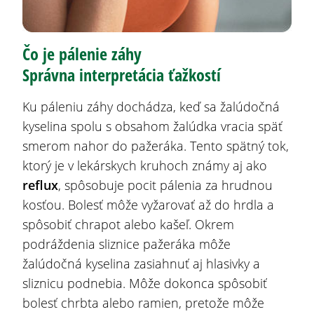
Čo je pálenie záhy
Správna interpretácia ťažkostí
Ku páleniu záhy dochádza, keď sa žalúdočná
kyselina spolu s obsahom žalúdka vracia späť
smerom nahor do pažeráka. Tento spätný tok,
ktorý je v lekárskych kruhoch známy aj ako
reflux
,
spôsobuje pocit pálenia za hrudnou
kosťou. Bolesť môže vyžarovať až do hrdla a
spôsobiť chrapot alebo kašeľ. Okrem
podráždenia sliznice pažeráka môže
žalúdočná kyselina zasiahnuť aj hlasivky a
sliznicu podnebia. Môže dokonca spôsobiť
bolesť chrbta alebo ramien, pretože môže