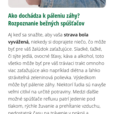
Ako dochádza k páleniu záhy?
Rozpoznanie bežných spúšťačov
Aj keď sa snažíte, aby vaša
strava bola
vyvážená
,
niekedy si doprajete niečo, čo môže
byť pre váš žalúdok zaťažujúce. Sladké, ťažké,
či sýte jedlá, ovocné šťavy, káva a alkohol, toto
všetko môže byť pre váš tráviaci trakt omnoho
viac zaťažujúce ako napríklad diétna a ľahko
stráviteľná zeleninová polievka. Výsledkom
môže byť pálenie záhy. Niektorí ľudia sú navyše
veľmi citliví na určité potraviny. Medzi ďalšie
možné spúšťače refluxu patrí jedenie pod
tlakom, rýchle žuvanie a prehĺtanie vzduchu,
nedostatok času na trávenie v pokoji a