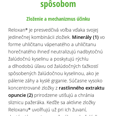
spôsobom
Zloženie a mechanizmus účinku
Reloxan® je presvedčivá voľba vďaka svojej
jedinečnej kombinácii zložiek.
Minerály (1)
vo
forme uhličitanu vápenatého a uhličitanu
horečnatého ihneď neutralizujú nadbytočnú
žalúdočnú kyselinu a poskytujú rýchlu
a dlhodobú úľavu od žalúdočných ťažkostí
spôsobených žalúdočnou kyselinou, ako je
pálenie záhy a kyslé grganie. Súčasne vysoko
koncentrované zložky z
rastlinného
extraktu
opuncie
(2)
prirodzene utišujú a chránia
sliznicu pažeráka. Keďže sa aktívne zložky
Reloxanu® uvoľňujú už pri ich žuvaní,