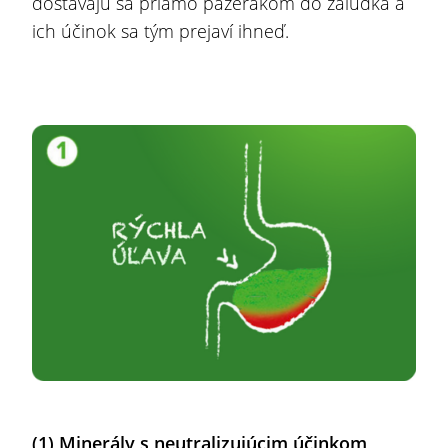
dostávajú sa priamo pažerákom do žalúdka a
ich účinok sa tým prejaví ihneď.
(1)
Minerály s neutralizujúcim účinkom