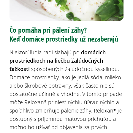
Čo pomáha pri pálení záhy
?
Keď domáce prostriedky už nezaberajú
Niektorí ľudia radi siahajú po
domácich
prostriedkoch
na liečbu žalúdočných
ťažkostí
spôsobených žalúdočnou kyselinou.
Domáce prostriedky, ako je jedlá sóda, mlieko
alebo škrobové potraviny, však často nie sú
dostatočne účinné a vhodné. V tomto prípade
môže Reloxan®
priniesť rýchlu úľavu: rýchlo a
spoľahlivo zmierňuje pálenie záhy. Reloxan®
je
dostupný s príjemnou mätovou príchuťou a
možno ho užívať od objavenia sa prvých